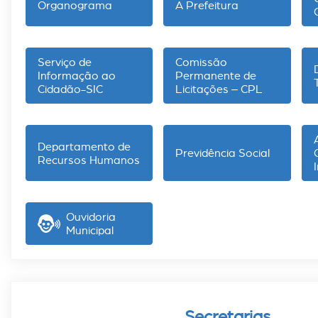
Organograma
A Prefeitura
Serviço de
Comissão
Informação ao
Permanente de
Cidadão-SIC
Licitações – CPL
Departamento de
Previdência Social
Recursos Humanos
Ouvidoria
Municipal
Secretarias