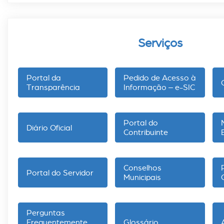
Serviços
Portal da
Pedido de Acesso à
Transparência
Informação – e-SIC
Portal do
Diário Oficial
Contribuinte
Conselhos
Portal do Servidor
Municipais
Perguntas
Frequentemente
Glossário