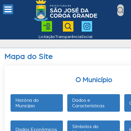
Licitação
Transparência
Social
Mapa do Site
O Município
História do
Dados e
Município
Características
Símbolos do
Dados Econômicos