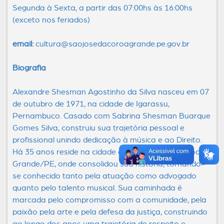
Segunda à Sexta, a partir das 07:00hs às 16:00hs
(exceto nos feriados)
email:
cultura@saojosedacoroagrande.pe.gov.br
Biografia
Alexandre Shesman Agostinho da Silva nasceu em 07
de outubro de 1971, na cidade de Igarassu,
Pernambuco. Casado com Sabrina Shesman Buarque
Gomes Silva, construiu sua trajetória pessoal e
profissional unindo dedicação à música e ao Direito.
Há 35 anos reside na cidade de São José da Coroa
Grande/PE, onde consolidou sua história, tornando-
se conhecido tanto pela atuação como advogado
quanto pelo talento musical. Sua caminhada é
marcada pelo compromisso com a comunidade, pela
paixão pela arte e pela defesa da justiça, construindo
ao longo dos anos uma trajetória de respeito e