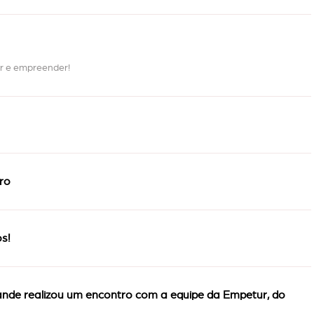
ar e empreender!
ro
s!
nde realizou um encontro com a equipe da Empetur, do