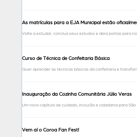
As matrículas para a EJA Municipal estão oficialme
Volte a estudar, conclua seus estudos e abra portas para 
Curso de Técnica de Confeitaria Básica
Quer aprender as técnicas básicas da confeitaria e transfo
Inauguração da Cozinha Comunitária Júlio Veras
Um novo capítulo de cuidado, inclusão e cidadania para Sã
Vem aí o Coroa Fan Fest!